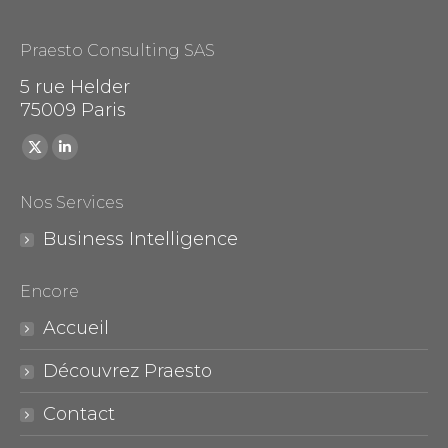
Praesto Consulting SAS
5 rue Helder
75009 Paris
Trouvez nous sur :
X
LinkedIn
page
page
Nos Services
opens
opens
in
in
Business Intelligence
new
new
window
window
Encore
Accueil
Découvrez Praesto
Contact